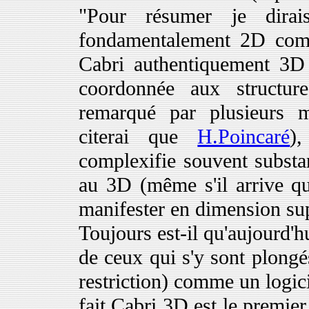
"Pour résumer je dira
fondamentalement 2D comm
Cabri authentiquement 3D 
coordonnée aux structur
remarqué par plusieurs m
citerai que
H.Poincaré
)
complexifie souvent substa
au 3D (même s'il arrive que
manifester en dimension sup
Toujours est-il qu'aujourd'h
de ceux qui s'y sont plongé
restriction) comme un logici
fait Cabri 3D est le premier